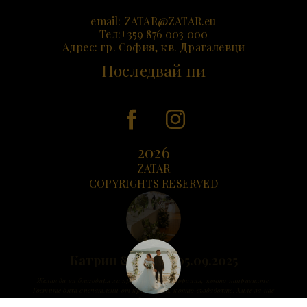
email:
ZATAR@ZATAR.e
u
Тел:+359 876 003 000
Адрес: гр. София, кв. Драгалевци
Последвай ни
2026
ZATAR
COPYRIGHTS RESERVED
Катрин & Дениз 05.09.2025
Желая да ви благодаря за прекрасната декорация, която направихте.
Гостите бяха впечатлени от красотата, която създадохте. Хилс за нас
е много живописно място, но благодарение на вашия труд, на вашата