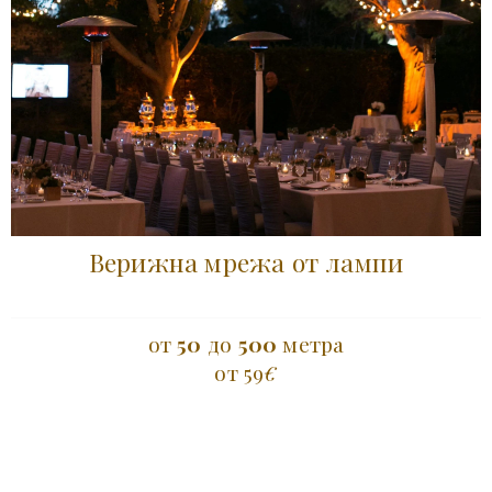
Верижна мрежа от лампи
от
50
до
500
метра
от 59
€