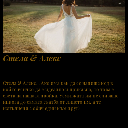
Стела & Алекс
Стела & Алекс... Ако има как да се напише код в
който всичко да е идеално и приказно, то това е
света на нашата двойка. Усмивката им не слизаше
никога до самата сватба от лицето им, а те
изпълнени с обич един към друг!