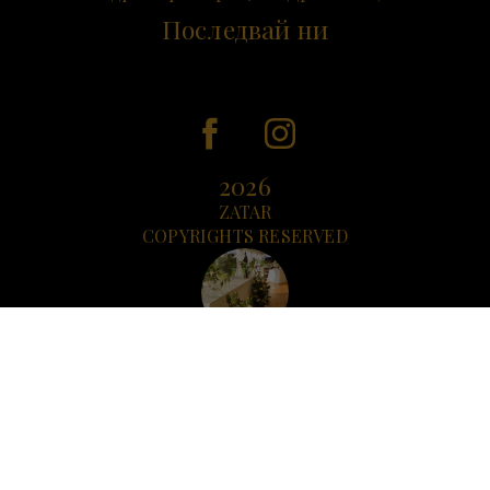
Последвай ни
2026
ZATAR
COPYRIGHTS RESERVED
Катрин & Дениз 05.09.2025
Желая да ви благодаря за прекрасната декорация, която направихте.
Гостите бяха впечатлени от красотата, която създадохте. Хилс за нас
е много живописно място, но благодарение на вашия труд, на вашата
отдаденост, вашия естетичен вкус, локацията придоби най-
очарователния вид.
Вие творите.
Знам, че каквото и да кажа няма да бъде достатъчно, за да изразим