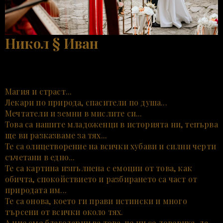
Никол § Иван
Магия и страст...
Лекари по природа, спасители по душа...
Мечтатели и земни в мислите си...
Това са нашите младоженци в историята ни, тепърва
ще ви разказваме за тях...
Те са олицетворение на всички хубави и силни черти
съчетани в едно...
Те са картина изпълнена с емоции от това, как
обичта, спокойствието и разбирането са част от
природата им...
Те са онова, което ги прави истински и много
търсени от всички около тях.
А ние сме благодарни за това, че ни се довериха, да