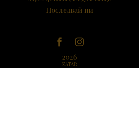
Последвай ни
2026
ZATAR
COPYRIGHTS RESERVED
Катрин & Дениз 05.09.2025
Желая да ви благодаря за прекрасната декорация, която направихте.
Гостите бяха впечатлени от красотата, която създадохте. Хилс за нас
е много живописно място, но благодарение на вашия труд, на вашата
отдаденост, вашия естетичен вкус, локацията придоби най-
очарователния вид.
Вие творите.