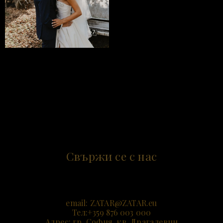
Свържи се с нас
email:
ZATAR@ZATAR.e
u
Тел:+359 876 003 000
Адрес: гр. София, кв. Драгалевци