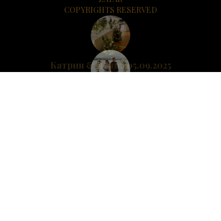
COPYRIGHTS RESERVED
Катрин & Дениз 05.09.2025
Желая да ви благодаря за прекрасната декорация, която направихте.
Гостите бяха впечатлени от красотата, която създадохте. Хилс за нас
е много живописно място, но благодарение на вашия труд, на вашата
отдаденост, вашия естетичен вкус, локацията придоби най-
очарователния вид.
Вие творите.
Знам, че каквото и да кажа няма да бъде достатъчно, за да изразим
чувствата си.
Изключително много ви личи, че горите в това, което правите. С
Дениз ви желаем от все сърце да продължавате да раздавате тази
силна любов чрез декорирането, да реализирате мечти и да сбъдвате
желания.
Благодарим ви за взаимното доверие, разбирателство и топли
чувства.
Вие сте прекрасно семейство и невероятни професионалисти.
Изключително много сме ви благодарни, Деси и Ивайло! Специални
поздрави и на Данито (успях да си разменя две-три приказки с нея,
разкошна жена е).
Благодарим!